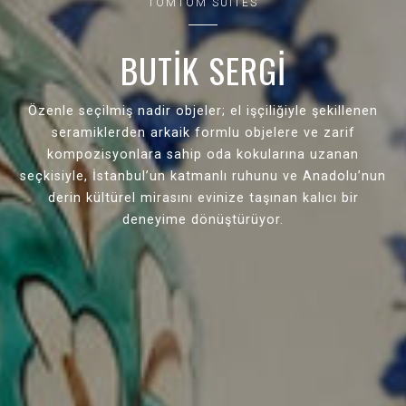
TOMTOM SUITES
BUTİK SERGİ
Özenle seçilmiş nadir objeler; el işçiliğiyle şekillenen
seramiklerden arkaik formlu objelere ve zarif
kompozisyonlara sahip oda kokularına uzanan
seçkisiyle, İstanbul’un katmanlı ruhunu ve Anadolu’nun
derin kültürel mirasını evinize taşınan kalıcı bir
deneyime dönüştürüyor.