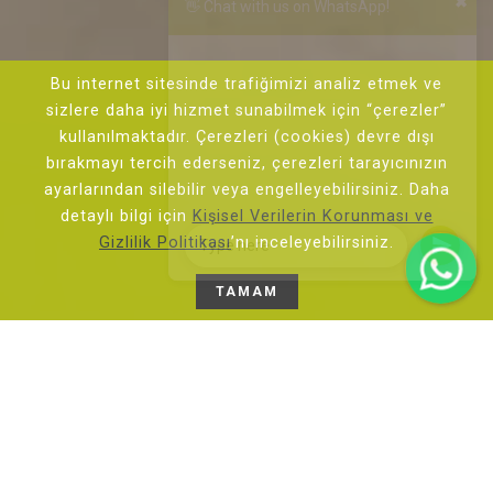
Welcome to Tomtom Suites.
Please type your message here. It
will go straight to our phone!
Bu internet sitesinde trafiğimizi analiz etmek ve
sizlere daha iyi hizmet sunabilmek için “çerezler”
Guest Relations
kullanılmaktadır. Çerezleri (cookies) devre dışı
bırakmayı tercih ederseniz, çerezleri tarayıcınızın
ayarlarından silebilir veya engelleyebilirsiniz. Daha
detaylı bilgi için
Kişisel Verilerin Korunması ve
Gizlilik Politikası
’nı inceleyebilirsiniz.
TAMAM